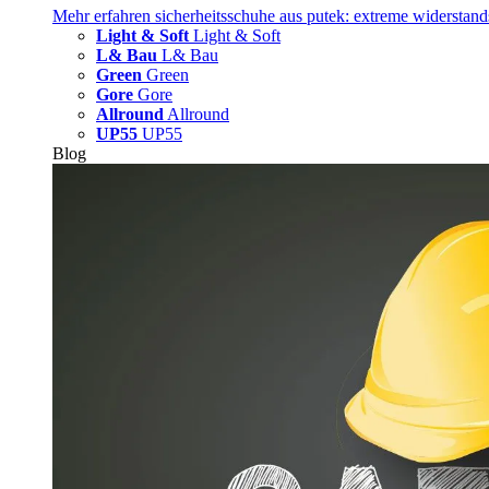
Mehr erfahren
sicherheitsschuhe aus putek: extreme widerstand
Light & Soft
Light & Soft
L& Bau
L& Bau
Green
Green
Gore
Gore
Allround
Allround
UP55
UP55
Blog