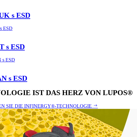
UK s ESD
 s ESD
N s ESD
OLOGIE IST DAS HERZ VON LUPOS®
N SIE DIE INFINERGY®-TECHNOLOGIE