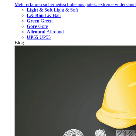
Mehr erfahren
sicherheitsschuhe aus putek: extreme widerstand
Light & Soft
Light & Soft
L& Bau
L& Bau
Green
Green
Gore
Gore
Allround
Allround
UP55
UP55
Blog