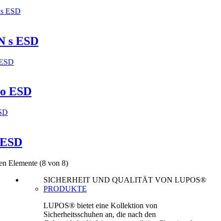
 s ESD
o ESD
 ESD
en Elemente
(8 von 8)
SICHERHEIT UND QUALITÄT VON LUPOS®
PRODUKTE
LUPOS® bietet eine Kollektion von
Sicherheitsschuhen an, die nach den