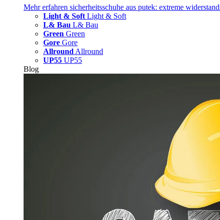
Mehr erfahren
sicherheitsschuhe aus putek: extreme widerstand
Light & Soft
Light & Soft
L& Bau
L& Bau
Green
Green
Gore
Gore
Allround
Allround
UP55
UP55
Blog