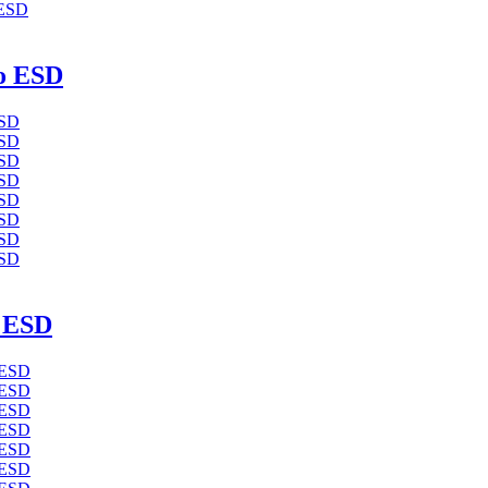
o ESD
 ESD