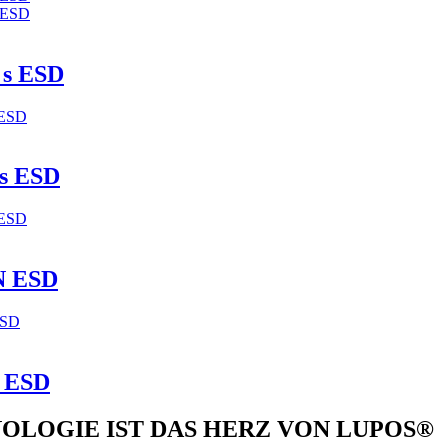
s ESD
s ESD
 ESD
 ESD
OLOGIE IST DAS HERZ VON LUPOS®