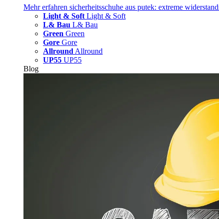
Mehr erfahren
sicherheitsschuhe aus putek: extreme widerstand
Light & Soft
Light & Soft
L& Bau
L& Bau
Green
Green
Gore
Gore
Allround
Allround
UP55
UP55
Blog