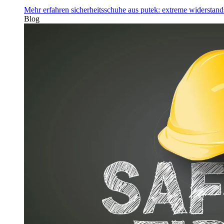
Mehr erfahren
sicherheitsschuhe aus putek: extreme widerstand
Blog