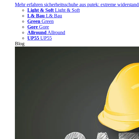
Mehr erfahren
sicherheitsschuhe aus putek: extreme widerstand
Light & Soft
Light & Soft
L& Bau
L& Bau
Green
Green
Gore
Gore
Allround
Allround
UP55
UP55
Blog