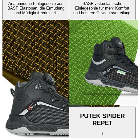
Anatomische Einlegesohle aus
BASF-viskoelastische
BASF Elastopan, die Ermüdung
Einlegesohle für mehr Komfort
und Müdigkeit reduziert.
und bessere Gewichtsverteilung.
PUTEK SPIDER
REPET