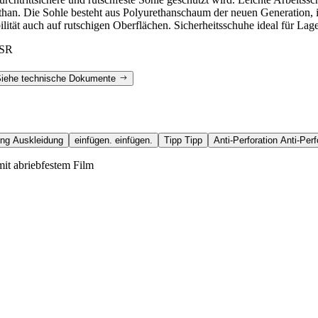
than. Die Sohle besteht aus Polyurethanschaum der neuen Generation, ist
ilität auch auf rutschigen Oberflächen. Sicherheitsschuhe ideal für Lage
 SR
iehe technische Dokumente
ung
Auskleidung
einfügen.
einfügen.
Tipp
Tipp
Anti-Perforation
Anti-Perf
ungen von EN ISO 20345:2022 gemessen, wobei die Prüfmethode in EN
it abriebfestem Film
Von der Norm geforderte Bedingungen
≥
0,19
Schuhwerk mit einer Neigung zur
Ferse von 7°.
mit
≥
0,22
Schuhwerk mit einer Neigung zur
Ferse von 7°.