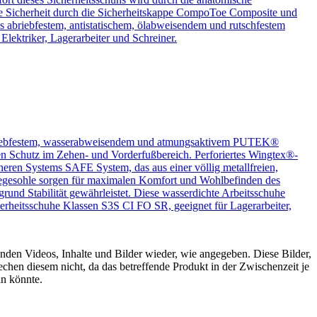
e Sicherheit durch die Sicherheitskappe CompoToe Composite und
aus abriebfestem, antistatischem, ölabweisendem und rutschfestem
lektriker, Lagerarbeiter und Schreiner.
habriebfestem, wasserabweisendem und atmungsaktivem PUTEK®
n Schutz im Zehen- und Vorderfußbereich. Perforiertes Wingtex®-
heren Systems SAFE System, das aus einer völlig metallfreien,
nlegesohle sorgen für maximalen Komfort und Wohlbefinden des
grund Stabilität gewährleistet. Diese wasserdichte Arbeitsschuhe
cherheitsschuhe Klassen S3S CI FO SR, geeignet für Lagerarbeiter,
nden Videos, Inhalte und Bilder wieder, wie angegeben. Diese Bilder,
chen diesem nicht, da das betreffende Produkt in der Zwischenzeit je
n könnte.