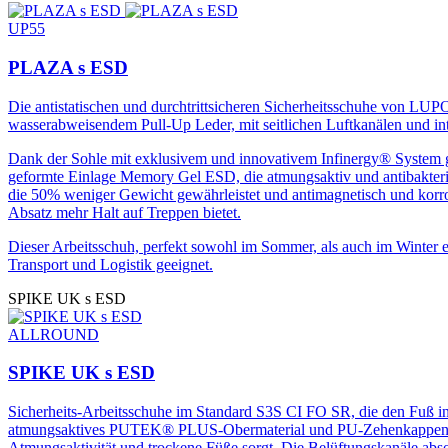
UP55
PLAZA s ESD
Rutschfestigkeit auf Keramikfliesen m
Glyzerin
Die antistatischen und durchtrittsicheren Sicherheitsschuhe von LU
wasserabweisendem Pull-Up Leder, mit seitlichen Luftkanälen und int
Dank der Sohle mit exklusivem und innovativem Infinergy® System g
geformte Einlage Memory Gel ESD, die atmungsaktiv und antibakteriel
die 50% weniger Gewicht gewährleistet und antimagnetisch und korrosi
Absatz mehr Halt auf Treppen bietet.
Dieser Arbeitsschuh, perfekt sowohl im Sommer, als auch im Winter e
Transport und Logistik geeignet.
SPIKE UK s ESD
ALLROUND
SPIKE UK s ESD
Sicherheits-Arbeitsschuhe im Standard S3S CI FO SR, die den Fuß in
atmungsaktives PUTEK® PLUS-Obermaterial und PU-Zehenkappenverst
Atmungsaktivität und trockene Füße sorgt. Die Belüftungskanäle abs