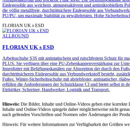
Einlegesohle aus weichem, atmungsaktivem und antimikrobiellem Po
die völlig metallfreie, durchtrittsichere Einlegesohle aus Verbundwer
PU/PU, um maximale Stabilität zu gewährleisten. Hohe Sicherheitsschu
FLORIAN UK s ESD
ALLROUND
FLORIAN UK s ESD
Arbeitsschuhe S3S mit antistatischem und rutschfestem Schutz für
PLUS. Sie verfügen über eine PU-Zehenkappenverstärkung zur Unter
Innenfutter mit Belüftungskanälen zur Absorption der durch den Fußs
durchtrittsicheren Einlegesohle aus Verbundwerkstoff besteht, zusä
Fußes. Winter-Sicherheitsschuhe mit abriebfester, antistatischer, öla
erfüllen die Anforderungen der Schutzklasse CI und bietet selbst in 
Elektriker, Schreiner, Handwerker, Logistik und Transport.
Hinweis:
Die Bilder, Inhalte und Online-Videos geben eine korrekte
Inhalte und Online-Videos spiegeln daher möglicherweise nicht genau
nach geltenden Vorschriften und Normen oder Änderungen der Produ
Hinweis: Für weitere Informationen zur Verfügbarkeit der Größen wend