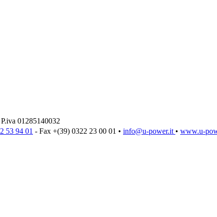
.iva 01285140032
2 53 94 01
- Fax +(39) 0322 23 00 01 •
info@u‑power.it
•
www.u‑powe