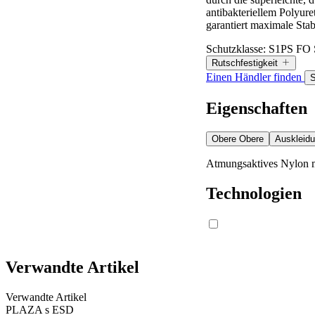
antibakteriellem Polyure
garantiert maximale Stab
Schutzklasse:
S1PS FO
Rutschfestigkeit
Einen Händler finden
S
Rutschfestigkeit
Eigenschaften
Obere
Obere
Auskleid
Die Werte werden gemäß den Anforder
Atmungsaktives Nylon m
Technologien
Kennzeichnungssymbol (SR)
Verwandte Artikel
Rutschhemmung auf Keramikfliesen 
Glyzerin
Verwandte Artikel
PLAZA s ESD