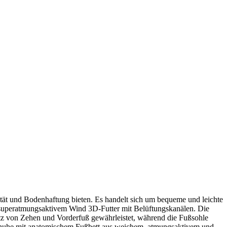
tät und Bodenhaftung bieten. Es handelt sich um bequeme und leichte
superatmungsaktivem Wind 3D-Futter mit Belüftungskanälen. Die
tz von Zehen und Vorderfuß gewährleistet, während die Fußsohle
itsschuhe mit anatomischem Fußbett aus weichem, atmungsaktivem und