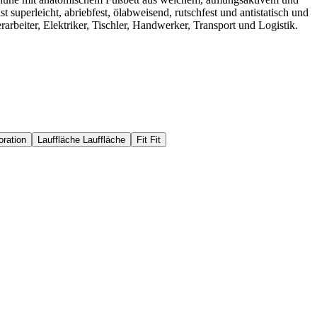
 superleicht, abriebfest, ölabweisend, rutschfest und antistatisch und
rarbeiter, Elektriker, Tischler, Handwerker, Transport und Logistik.
oration
Lauffläche
Lauffläche
Fit
Fit
 13287 festgelegt ist.
LUPOS
0,27
0,30