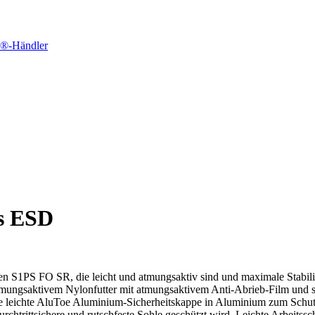
s®-Händler
 ESD
en S1PS FO SR, die leicht und atmungsaktiv sind und maximale Stabili
atmungsaktivem Nylonfutter mit atmungsaktivem Anti-Abrieb-Film und 
ie leichte AluToe Aluminium-Sicherheitskappe in Aluminium zum Schu
 durchtrittsichere und rutschfeste Sohle geschützt wird. Leichte Arbe