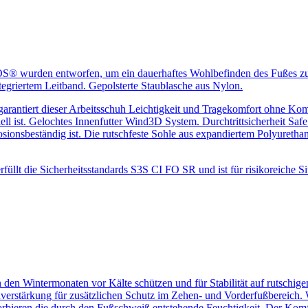
≥
0,19
Schuhwerk mit einer Neigung des
it
Absatzes von 7°.
POS® wurden entworfen, um ein dauerhaftes Wohlbefinden des Fußes zu
≥
0,22
Schuh zur Ferse hin um 7° geneigt
egriertem Leitband. Gepolsterte Staublasche aus Nylon.
arantiert dieser Arbeitsschuh Leichtigkeit und Tragekomfort ohne Ko
l ist. Gelochtes Innenfutter Wind3D System. Durchtrittsicherheit Safe
onsbeständig ist. Die rutschfeste Sohle aus expandiertem Polyurethan g
rfüllt die Sicherheitsstandards S3S CI FO SR und ist für risikoreiche 
 den Wintermonaten vor Kälte schützen und für Stabilität auf rutschi
ärkung für zusätzlichen Schutz im Zehen- und Vorderfußbereich. Wi
orbieren die durch den Fußschweiß entstehende Feuchtigkeit. Der Komf