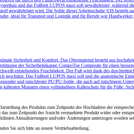
lyurethan und das Fußbett LUPOS maxi soft gewährleistet, während di
kstoff gewährleistet wird. Die Sohle dieser Arbeitsschuhe S3S besteht 
he, ideal für Transport und Logistik und für Berufe wie Handwerker, E
 maximale Sicherheit und Komfort. Das Obermaterial besteht aus hoc
stützung der Sicherheitskappe CompoToe Composite für einen bessere
chweiß entstehenden Feuchtigkeit. Der Fuß wird dank des durchtrittsic
tzlich geschützt. Das Fußbett LUPOS maxi soft und die anatomische Ei
bweisender und rutschfester PU/PU-Sohle, die auch auf rutschigem Unter
den kältesten Monaten einen vollständigen Kälteschutz für die Füße. Si
 Darstellung des Produkts zum Zeitpunkt des Hochladens der entspreche
 das zum Zeitpunkt der Ansicht vermarktete Produkt wider oder entspre
ktlinien Aktualisierungen und/oder Änderungen unterzogen worden sei
en Sie sich bitte an unsere Vertriebsabteilung.