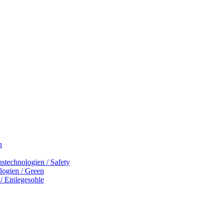
n
nstechnologien / Safety
logien / Green
/ Einlegesohle