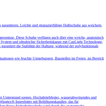
0,43
 garantieren. Leichte und strapazierfähige Halbschuhe aus weichem,
0,42
mpromisse. Diese Schuhe verfügen auch über eine weiche, anatomisch
 System und ultraleichte Sicherheitskappe mit CapLight Technologie,
arantiert die Stabilität der Haltung, während der polyfunktionale
Situationen wie feuchte Umgebungen, Baustellen im Freien, im Bereich
gem Untergrund sorgen. Hochabriebfestes, wasserabweisendes und
ngtex®-Innenfutter mit Belüftungskanälen, das für
ort dieses Sicherheitsschuhs wird durch die anatomische