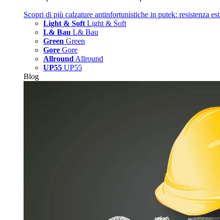
Scopri di più
calzature antinfortunistiche in putek: resistenza es
Light & Soft
Light & Soft
L& Bau
L& Bau
Green
Green
Gore
Gore
Allround
Allround
UP55
UP55
Blog