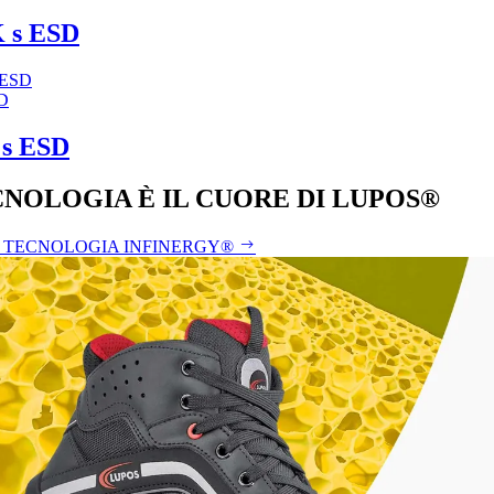
 s ESD
D
s ESD
CNOLOGIA È IL CUORE DI LUPOS®
A TECNOLOGIA INFINERGY®