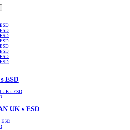
s ESD
D
N UK s ESD
D