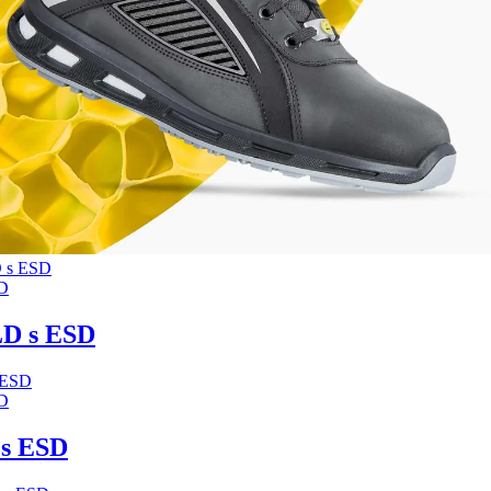
D
D s ESD
D
s ESD