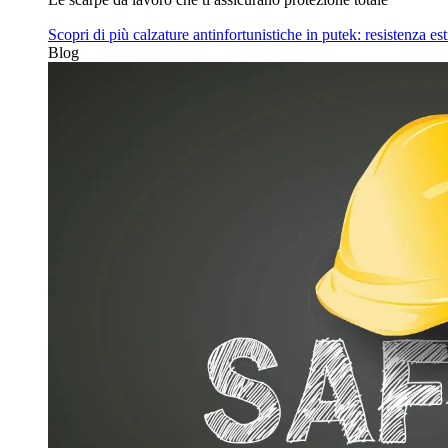
Scopri di più
calzature antinfortunistiche in putek: resistenza es
Blog