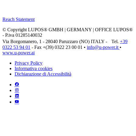
Reach Statement
© Copyright LUPOS® GMBH | GERMANY | OFFICE LUPOS®
- P.iva 01285140032
Via Borgomanero, 1 - 28040 Paruzzaro (NO) ITALY - Tel.
+39
0322 53 94 01
- Fax +(39) 0322 23 00 01 •
info@u‑power.it
•
www.u‑power.ai
Privacy Policy
Informativa cookies
Dichiarazione di Accessibilità