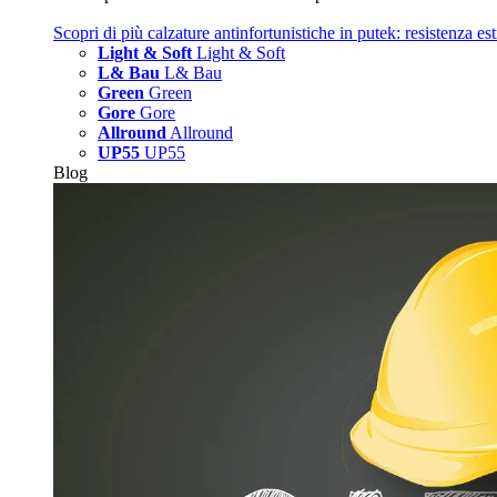
Scopri di più
calzature antinfortunistiche in putek: resistenza es
Light & Soft
Light & Soft
L& Bau
L& Bau
Green
Green
Gore
Gore
Allround
Allround
UP55
UP55
Blog