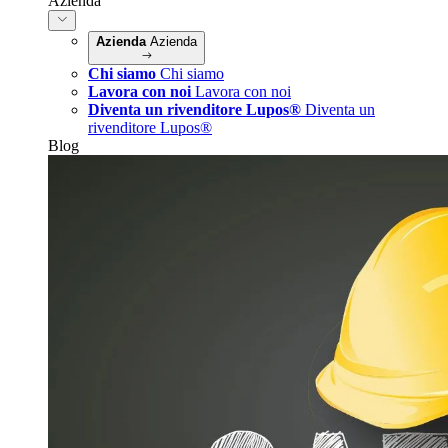
Azienda
Azienda
Azienda
Chi siamo
Chi siamo
Lavora con noi
Lavora con noi
Diventa un rivenditore Lupos®
Diventa un
rivenditore Lupos®
Blog