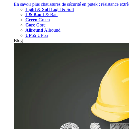
En savoir plus
chaussures de sécurité en putek : résistance extr
Light & Soft
Light & Soft
L& Bau
L& Bau
Green
Green
Gore
Gore
Allround
Allround
UP55
UP55
Blog