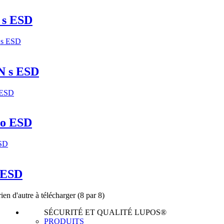
s ESD
 s ESD
o ESD
 ESD
ien d'autre à télécharger
(8 par 8)
SÉCURITÉ ET QUALITÉ LUPOS®
PRODUITS