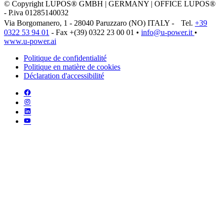
© Copyright LUPOS® GMBH | GERMANY | OFFICE LUPOS®
- P.iva 01285140032
Via Borgomanero, 1 - 28040 Paruzzaro (NO) ITALY - Tel.
+39
0322 53 94 01
- Fax +(39) 0322 23 00 01 •
info@u‑power.it
•
www.u‑power.ai
Politique de confidentialité
Politique en matière de cookies
Déclaration d'accessibilité