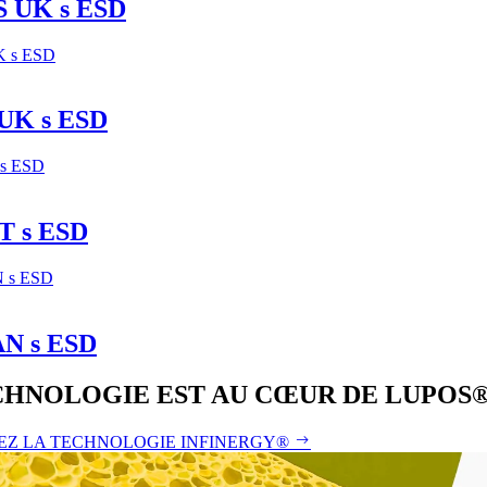
 UK s ESD
UK s ESD
 s ESD
N s ESD
CHNOLOGIE EST AU CŒUR DE LUPOS
Z LA TECHNOLOGIE INFINERGY®