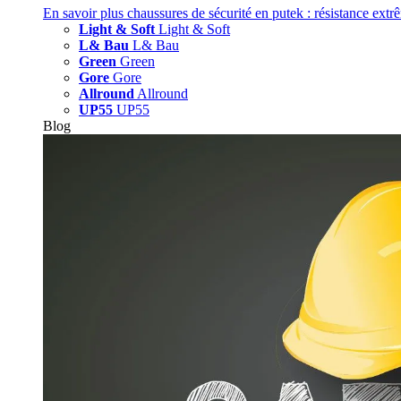
En savoir plus
chaussures de sécurité en putek : résistance extr
Light & Soft
Light & Soft
L& Bau
L& Bau
Green
Green
Gore
Gore
Allround
Allround
UP55
UP55
Blog