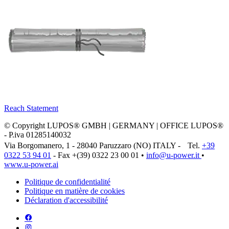
Reach Statement
© Copyright LUPOS® GMBH | GERMANY | OFFICE LUPOS®
- P.iva 01285140032
Via Borgomanero, 1 - 28040 Paruzzaro (NO) ITALY - Tel.
+39
0322 53 94 01
- Fax +(39) 0322 23 00 01 •
info@u‑power.it
•
www.u‑power.ai
Politique de confidentialité
Politique en matière de cookies
Déclaration d'accessibilité