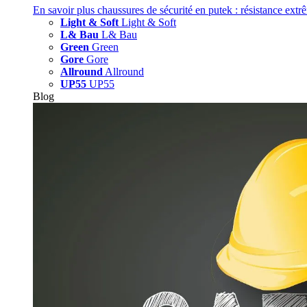
En savoir plus
chaussures de sécurité en putek : résistance extr
Light & Soft
Light & Soft
L& Bau
L& Bau
Green
Green
Gore
Gore
Allround
Allround
UP55
UP55
Blog