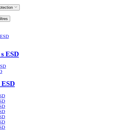
otection
iltres
s ESD
D
 ESD