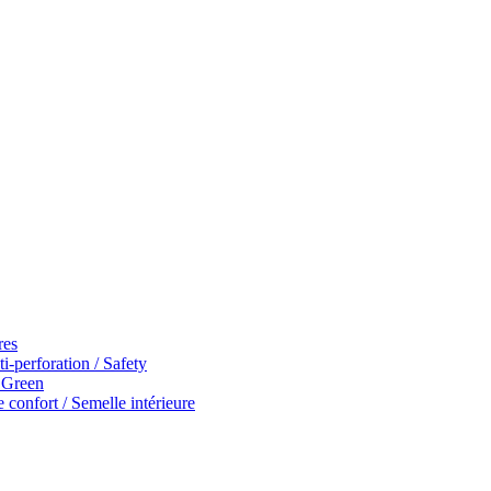
res
i-perforation / Safety
/ Green
 confort / Semelle intérieure