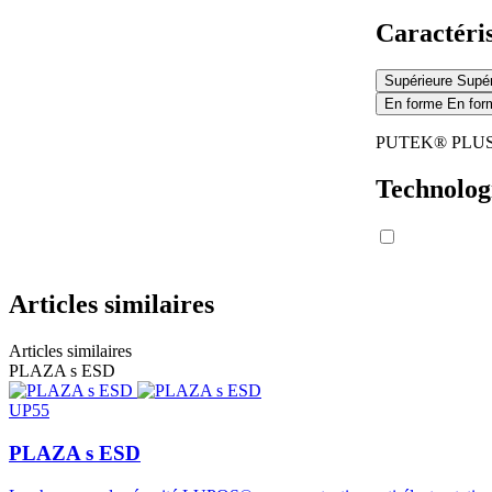
Résistance au glissement
Caractéri
Supérieure
Supér
Valeurs mesurées conformément aux ex
En forme
En for
PUTEK® PLU
Symbole de marquage (SR)
Technolog
Résistance au glissement sur carreaux
Articles similaires
céramique avec glycérine.
Articles similaires
PLAZA s ESD
UP55
Résistance au glissement sur carreaux
céramique avec de la glycérine.
PLAZA s ESD