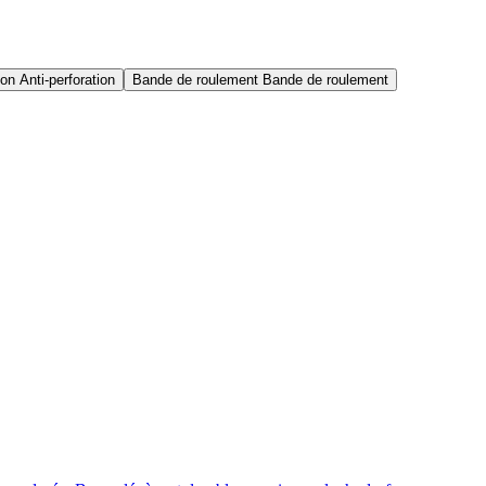
ion
Anti-perforation
Bande de roulement
Bande de roulement
nie par la norme EN 13287.
LUPOS
0,27
0,23
0,41
0,36