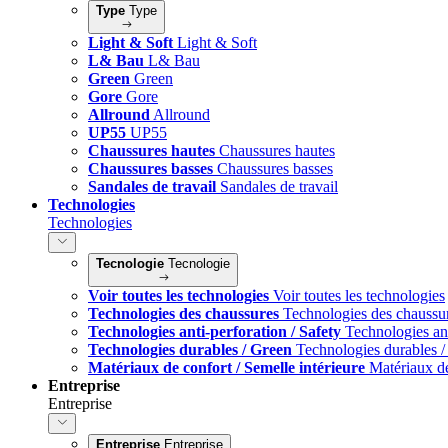
Type
Type
Light & Soft
Light & Soft
L& Bau
L& Bau
Green
Green
Gore
Gore
Allround
Allround
UP55
UP55
Chaussures hautes
Chaussures hautes
Chaussures basses
Chaussures basses
Sandales de travail
Sandales de travail
Technologies
Technologies
Tecnologie
Tecnologie
Voir toutes les technologies
Voir toutes les technologies
Technologies des chaussures
Technologies des chaussu
Technologies anti-perforation / Safety
Technologies ant
Technologies durables / Green
Technologies durables 
Matériaux de confort / Semelle intérieure
Matériaux de
Entreprise
Entreprise
Entreprise
Entreprise