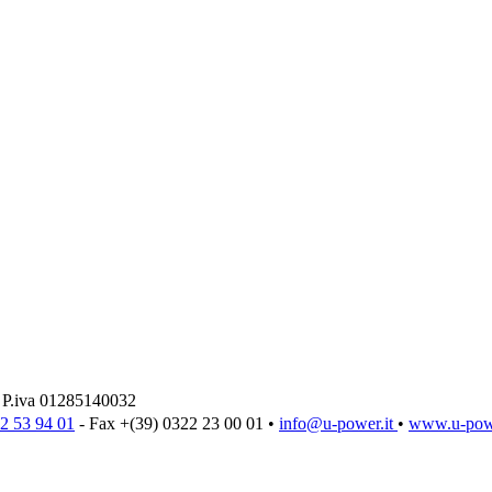
.iva 01285140032
2 53 94 01
- Fax +(39) 0322 23 00 01 •
info@u‑power.it
•
www.u‑powe