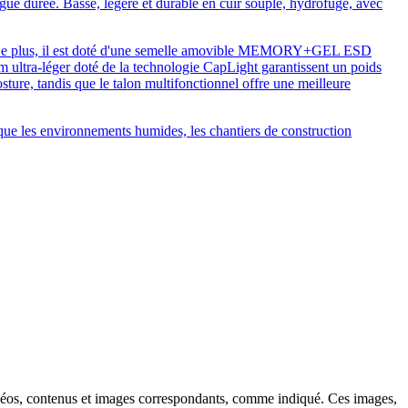
gue durée. Basse, légère et durable en cuir souple, hydrofuge, avec
mis. De plus, il est doté d'une semelle amovible MEMORY+GEL ESD
m ultra-léger doté de la technologie CapLight garantissent un poids
sture, tandis que le talon multifonctionnel offre une meilleure
 que les environnements humides, les chantiers de construction
vidéos, contenus et images correspondants, comme indiqué. Ces images,