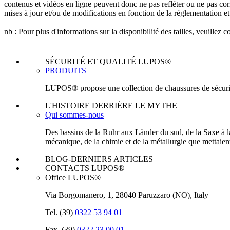
contenus et vidéos en ligne peuvent donc ne pas refléter ou ne pas co
mises à jour et/ou de modifications en fonction de la réglementation et
nb : Pour plus d'informations sur la disponibilité des tailles, veuillez
SÉCURITÉ ET QUALITÉ LUPOS®
PRODUITS
LUPOS® propose une collection de chaussures de sécurité c
L'HISTOIRE DERRIÈRE LE MYTHE
Qui sommes-nous
Des bassins de la Ruhr aux Länder du sud, de la Saxe à la 
mécanique, de la chimie et de la métallurgie que mettaien
BLOG-DERNIERS ARTICLES
CONTACTS LUPOS®
Office LUPOS®
Via Borgomanero, 1, 28040 Paruzzaro (NO), Italy
Tel. (39)
0322 53 94 01
Fax. (39)
0322 23 00 01