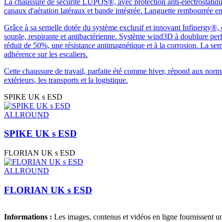
La chaussure de sécurité LUPOS®, avec protection anti-électrostatique
canaux d'aération latéraux et bande intégrée. Languette rembourrée en
Grâce à sa semelle dotée du système exclusif et innovant Infinergy®
souple, respirante et antibactérienne. Système wind3D à doublure perf
réduit de 50%, une résistance antimagnétique et à la corrosion. La seme
adhérence sur les escaliers.
Cette chaussure de travail, parfaite été comme hiver, répond aux norm
extérieurs, les transports et la logistique.
SPIKE UK s ESD
ALLROUND
SPIKE UK s ESD
FLORIAN UK s ESD
ALLROUND
FLORIAN UK s ESD
Informations :
Les images, contenus et vidéos en ligne fournissent u