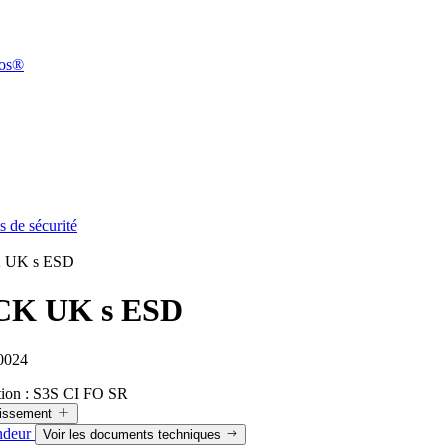
pos®
 de sécurité
 UK s ESD
CK UK s ESD
0024
tion :
S3S CI FO SR
lissement
ndeur
Voir les documents techniques