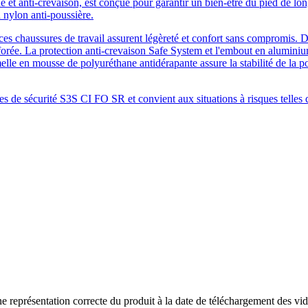
 et anti-crevaison, est conçue pour garantir un bien-être du pied de lon
 nylon anti-poussière.
, ces chaussures de travail assurent légèreté et confort sans compro
orée. La protection anti-crevaison Safe System et l'embout en aluminiu
lle en mousse de polyuréthane antidérapante assure la stabilité de la po
es de sécurité S3S CI FO SR et convient aux situations à risques telles
ne représentation correcte du produit à la date de téléchargement des 