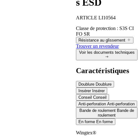
s ESD
ARTICLE LI10564
Classe de protection :
S3S CI
FO SR
Résistance au glissement
Trouver un revendeur
Voir les documents techniques
Résistance au glissement
Caractéristiques
Valeurs mesurées conformément aux exigences de la norme EN
Doublure
Doublure
ISO 20345:2022, avec la méthode d'essai définie par la norme
EN 13287.
Insérer
Insérer
Conseil
Conseil
Anti-perforation
Anti-perforation
Bande de roulement
Bande de
Conditions
Symbole de
roulement
requises par la
LUPOS
marquage (SR)
En forme
En forme
norme
Wingtex®