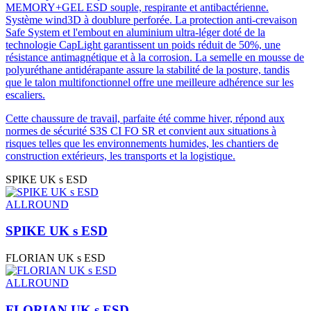
MEMORY+GEL ESD souple, respirante et antibactérienne.
Système wind3D à doublure perforée. La protection anti-crevaison
Safe System et l'embout en aluminium ultra-léger doté de la
technologie CapLight garantissent un poids réduit de 50%, une
résistance antimagnétique et à la corrosion. La semelle en mousse de
polyuréthane antidérapante assure la stabilité de la posture, tandis
que le talon multifonctionnel offre une meilleure adhérence sur les
escaliers.
Cette chaussure de travail, parfaite été comme hiver, répond aux
normes de sécurité S3S CI FO SR et convient aux situations à
risques telles que les environnements humides, les chantiers de
construction extérieurs, les transports et la logistique.
SPIKE UK s ESD
ALLROUND
SPIKE UK s ESD
FLORIAN UK s ESD
ALLROUND
FLORIAN UK s ESD