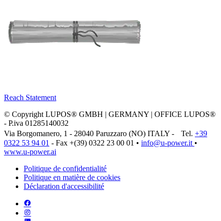
Reach Statement
© Copyright LUPOS® GMBH | GERMANY | OFFICE LUPOS®
- P.iva 01285140032
Via Borgomanero, 1 - 28040 Paruzzaro (NO) ITALY - Tel.
+39
0322 53 94 01
- Fax +(39) 0322 23 00 01 •
info@u‑power.it
•
www.u‑power.ai
Politique de confidentialité
Politique en matière de cookies
Déclaration d'accessibilité