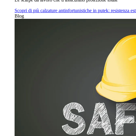
Scopri di più
calzature antinfortunistiche in putek: resistenza es
Blog