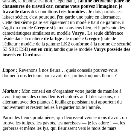
saisons, la réponse est non. Cependant,
j'ai une deuxième paire de
chaussures de travail car, comme vous pouvez l'imaginer, je
travaille dans
des conditions
très humides
. Je dois parfois les
laisser sécher, c'est pourquoi j'en garde une paire en alternance.
Cette deuxième paire est également un modèle haut de gamme, il
s'agit du modèle
Gregor
si je me souviens bien, et il présente des
caractéristiques similaires au modèle
Varys
. La seule différence
réside dans la matière
de la tige
: le modèle
Gregor
(note de
l'éditeur : modèle de la gamme LK2 conforme à la norme de sécurité
S3 SRC ESD)
est en cuir,
tandis que le modèle
Varys possède des
inserts en Cordura
.
Lupos :
Revenons à nos fleurs… quels conseils pouvez-vous
donner à nos lecteurs pour avoir des jardins toujours fleuris ?
Markus :
Mon conseil est d’organiser votre jardin de manière à
avoir toujours des coins fleuris et colorés au fil des saisons, en
alternant avec des plantes à feuillage persistant qui apportent du
mouvement et restent belles à regarder toute l’année.
Parmi les fleurs printanières, qui fleurissent vers le mois d'avril, on
trouve les tulipes, les pavots, les narcisses — je les adore ! —, les
gerberas et même les lys, qui fleurissent vers le mois de mars.