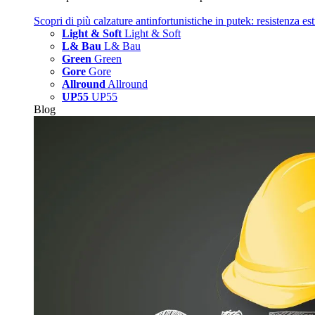
Scopri di più
calzature antinfortunistiche in putek: resistenza es
Light & Soft
Light & Soft
L& Bau
L& Bau
Green
Green
Gore
Gore
Allround
Allround
UP55
UP55
Blog