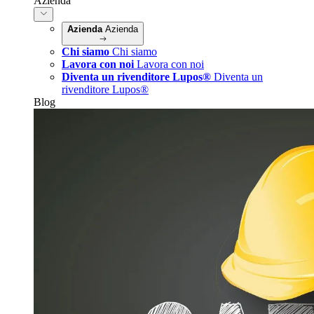
Azienda
Azienda
Azienda
Chi siamo
Chi siamo
Lavora con noi
Lavora con noi
Diventa un rivenditore Lupos®
Diventa un
rivenditore Lupos®
Blog