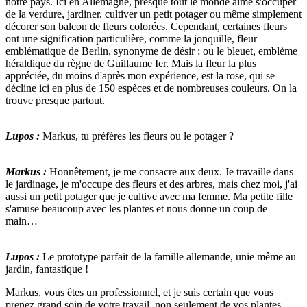
notre pays. Ici en Allemagne, presque tout le monde aime s'occuper
de la verdure, jardiner, cultiver un petit potager ou même simplement
décorer son balcon de fleurs colorées. Cependant, certaines fleurs
ont une signification particulière, comme la jonquille, fleur
emblématique de Berlin, synonyme de désir ; ou le bleuet, emblème
héraldique du règne de Guillaume Ier. Mais la fleur la plus
appréciée, du moins d'après mon expérience, est la rose, qui se
décline ici en plus de 150 espèces et de nombreuses couleurs. On la
trouve presque partout.
Lupos :
Markus, tu préfères les fleurs ou le potager ?
Markus :
Honnêtement, je me consacre aux deux. Je travaille dans
le jardinage, je m'occupe des fleurs et des arbres, mais chez moi, j'ai
aussi un petit potager que je cultive avec ma femme. Ma petite fille
s'amuse beaucoup avec les plantes et nous donne un coup de
main…
Lupos :
Le prototype parfait de la famille allemande, unie même au
jardin, fantastique !
Markus, vous êtes un professionnel, et je suis certain que vous
prenez grand soin de votre travail, non seulement de vos plantes,