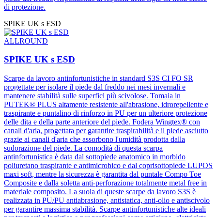
di protezione.
SPIKE UK s ESD
ALLROUND
SPIKE UK s ESD
Scarpe da lavoro antinfortunistiche in standard S3S CI FO SR
progettate per isolare il piede dal freddo nei mesi invernali e
mantenere stabilità sulle superfici più scivolose. Tomaia in
PUTEK® PLUS altamente resistente all'abrasione, idrorepellente e
traspirante e puntalino di rinforzo in PU per un ulteriore protezione
delle dita e della parte anteriore del piede. Fodera Wingtex® con
canali d'aria, progettata per garantire traspirabilità e il piede asciutto
grazie ai canali d'aria che assorbono l'umidità prodotta dalla
sudorazione del piede. La comodità di questa scarpa
antinfortunistica è data dal sottopiede anatomico in morbido
poliuretano traspirante e antimicrobico e dal coprisottopiede LUPOS
maxi soft, mentre la sicurezza è garantita dal puntale Compo Toe
Composite e dalla soletta anti-perforazione totalmente metal free in
materiale composito. La suola di queste scarpe da lavoro S3S è
realizzata in PU/PU antiabrasione, antistatica, anti-olio e antiscivolo
per garantire massima stabilità. Scarpe antinfortunistiche alte ideali