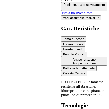
Resistenza allo scivolamento
Trova un rivenditore
Vedi documenti tecnici
Resistenza allo scivolamento
Caratteristiche
Valori misurati secondo i requisiti della norma EN ISO
Tomaia
Tomaia
20345:2022, con metodo di prova definito dalla EN 13287.
Fodera
Fodera
Inserto
Inserto
Puntale
Puntale
Condizioni
Antiperforazione
Simbolo di
Antiperforazione
richieste previste
LUPOS
marcatura (SR)
dalla norma
Battistrada
Battistrada
Calzata
Calzata
PUTEK® PLUS altamente
resistente all'abrasione,
≥ 0,19
calzatura
idrorepellente e traspirante e
inclinata verso il
Resistenza allo
puntalino di rinforzo in PU
0,27
scivolamento su
tacco di 7°
piastrella in
Tecnologie
ceramica con
≥ 0,22
calzatura
0,23