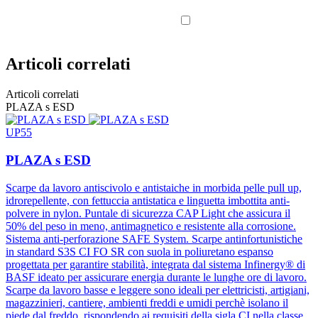
glicerina
inclinata verso la
punta di 7°
Articoli correlati
≥ 0,31
calzatura
inclinata verso il
Articoli correlati
Resistenza allo
0,41
PLAZA s ESD
scivolamento su
tacco di 7°
piastrella in
UP55
ceramica con
≥ 0,36
calzatura
0,36
acqua + NaLS
inclinata verso la
PLAZA s ESD
punta di 7°
Scarpe da lavoro antiscivolo e antistaiche in morbida pelle pull up,
idrorepellente, con fettuccia antistatica e linguetta imbottita anti-
polvere in nylon. Puntale di sicurezza CAP Light che assicura il
50% del peso in meno, antimagnetico e resistente alla corrosione.
Sistema anti-perforazione SAFE System. Scarpe antinfortunistiche
in standard S3S CI FO SR con suola in poliuretano espanso
progettata per garantire stabilità, integrata dal sistema Infinergy® di
BASF ideato per assicurare energia durante le lunghe ore di lavoro.
Scarpe da lavoro basse e leggere sono ideali per elettricisti, artigiani,
magazzinieri, cantiere, ambienti freddi e umidi perchè isolano il
piede dal freddo, rispondendo ai requisiti della sigla CI nella classe