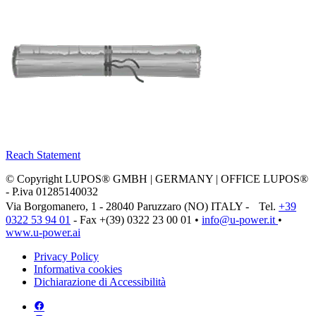
Reach Statement
© Copyright LUPOS® GMBH | GERMANY | OFFICE LUPOS®
- P.iva 01285140032
Via Borgomanero, 1 - 28040 Paruzzaro (NO) ITALY - Tel.
+39
0322 53 94 01
- Fax +(39) 0322 23 00 01 •
info@u‑power.it
•
www.u‑power.ai
Privacy Policy
Informativa cookies
Dichiarazione di Accessibilità