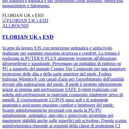
per trasporti e logistica e per professioni come artigiano, elettricista,
magazziniere e falegname.
FLORIAN UK s ESD
ALLROUND
FLORIAN UK s ESD
Scarpe da lavoro S3S con protezione antistatica e antiscivolo
realizzate per garantire massima sicurezza e comfort. La tomaia è
realizzata in PUTEK® PLUS altamente resistente all'abrasione,
idrorepellente e traspirante. Presentano un puntalino di rinforzo in
PU a supporto del puntale Compo Toe Composite per una maggiore
protezione delle dita e della parte anteriore del piede. Fodera
traforata Wingtex® con canali d'aria per l'assorbimento dell'umidità
dovuto alla sudorazione del piede. Il piede è protetto ulteriormente
grazie al sistema anti-perforazione SAFE System realizzato con
soletta anti-perforazione in materiale composito totalmente privo di
metalli. Il coprisottopiede LUPOS maxi soft e il sottopiede
anatomico assicurano massimo comfort e benessere del piede.
Scarpe antinfortunistiche invernali con suola in PU/PU
antiabrasione, antistatica, anti-olio e antiscivolo progettata per
mantenere stabilità anche sulle superfici più scivolose. Questa scarpa
antinfortunistica risponde ai requisiti della classe di protezione CI