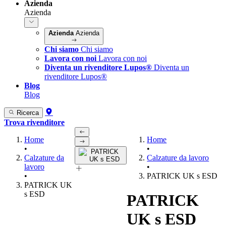
Azienda
Azienda
Azienda
Azienda
Chi siamo
Chi siamo
Lavora con noi
Lavora con noi
Diventa un rivenditore Lupos®
Diventa un
rivenditore Lupos®
Blog
Blog
Ricerca
Trova rivenditore
Home
Home
•
•
Calzature da
Calzature da lavoro
lavoro
•
•
PATRICK UK s ESD
PATRICK UK
s ESD
PATRICK
UK s ESD