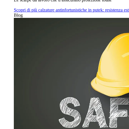
Scopri di più
calzature antinfortunistiche in putek: resistenza es
Blog