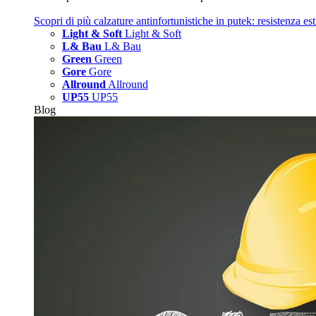
Scopri di più
calzature antinfortunistiche in putek: resistenza es
Light & Soft
Light & Soft
L& Bau
L& Bau
Green
Green
Gore
Gore
Allround
Allround
UP55
UP55
Blog