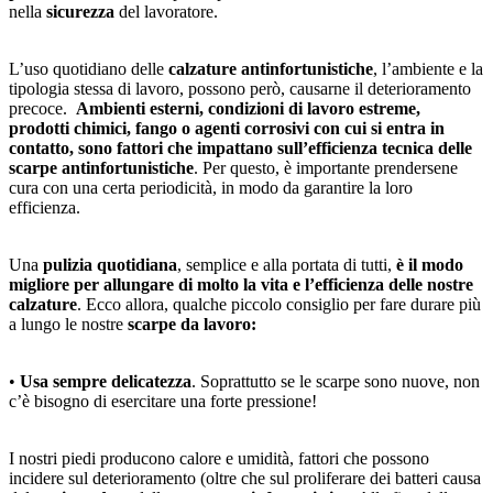
nella
sicurezza
del lavoratore.
L’uso quotidiano delle
calzature antinfortunistiche
, l’ambiente e la
tipologia stessa di lavoro, possono però, causarne il deterioramento
precoce.
Ambienti esterni, condizioni di lavoro estreme,
prodotti chimici, fango o agenti corrosivi con cui si entra in
contatto, sono fattori che impattano sull’efficienza tecnica delle
scarpe antinfortunistiche
. Per questo, è importante prendersene
cura con una certa periodicità, in modo da garantire la loro
efficienza.
Una
pulizia quotidiana
, semplice e alla portata di tutti,
è il modo
migliore per allungare di molto la vita e l’efficienza delle nostre
calzature
. Ecco allora, qualche piccolo consiglio per fare durare più
a lungo le nostre
scarpe da lavoro:
•
Usa sempre delicatezza
. Soprattutto se le scarpe sono nuove, non
c’è bisogno di esercitare una forte pressione!
I nostri piedi producono calore e umidità, fattori che possono
incidere sul deterioramento (oltre che sul proliferare dei batteri causa