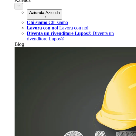
Azienda
Azienda
Azienda
Chi siamo
Chi siamo
Lavora con noi
Lavora con noi
Diventa un rivenditore Lupos®
Diventa un
rivenditore Lupos®
Blog