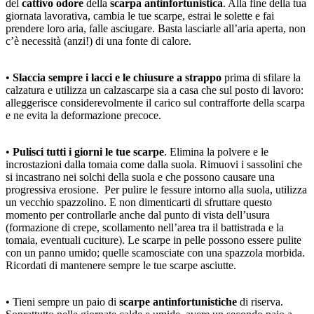
del
cattivo odore
della
scarpa antinfortunistica
. Alla fine della tua
giornata lavorativa, cambia le tue scarpe, estrai le solette e fai
prendere loro aria, falle asciugare. Basta lasciarle all’aria aperta, non
c’è necessità (anzi!) di una fonte di calore.
•
Slaccia sempre i lacci e le chiusure a strappo
prima di sfilare la
calzatura e utilizza un calzascarpe sia a casa che sul posto di lavoro:
alleggerisce considerevolmente il carico sul contrafforte della scarpa
e ne evita la deformazione precoce.
•
Pulisci tutti i giorni le tue scarpe
. Elimina la polvere e le
incrostazioni dalla tomaia come dalla suola. Rimuovi i sassolini che
si incastrano nei solchi della suola e che possono causare una
progressiva erosione. Per pulire le fessure intorno alla suola, utilizza
un vecchio spazzolino. E non dimenticarti di sfruttare questo
momento per controllarle anche dal punto di vista dell’usura
(formazione di crepe, scollamento nell’area tra il battistrada e la
tomaia, eventuali cuciture). Le scarpe in pelle possono essere pulite
con un panno umido; quelle scamosciate con una spazzola morbida.
Ricordati di mantenere sempre le tue scarpe asciutte.
• Tieni sempre un paio di
scarpe antinfortunistiche
di riserva.