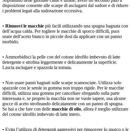
Soprattutto nelle giornate calde e umide, avere un secondo paio a
disposizione consente alle scarpe di asciugarsi dal sudore e di ridurre
i problemi legati alla sudorazione eccessiva.
•
Rimuovi le macchie
più facili utilizzando una spugna bagnata con
dell’acqua calda. Per togliere le macchie di sporco difficili, puoi
usare dell’aceto bianco in piccole dosi da applicare con un panno
morbido.
• Ammorbidisci la pelle con del cotone idrofilo imbevuto di latte
detergente e strofina leggermente e delicatamente la superficie.
Lascia asciugare e spazzola la tomaia.
• Non usare panni bagnati sulle scarpe scamosciate. Utilizza solo
spazzole con le setole in gomma non troppo rigide. Per le macchie
difficili, utilizza una gomma per cancellare sfregando sulla parte
interessata e, se proprio la macchia non ne vuole sapere, usa alcune
gocce di aceto strofinando delicatamente con un panno di spugna.
Se hai a che fare con delle
macchie di olio
, allora è meglio utilizzare
del cotone idrofilo imbevuto di latte intero.
• Evita l’utilizzo di detergenti aggressivi per rimuovere lo sporco o le