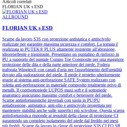
≥ 0,31
calzatura
Articoli correlati
inclinata verso il
FLORIAN UK s ESD
Resistenza allo
0,41
scivolamento su
tacco di 7°
ALLROUND
piastrella in
ceramica con
≥ 0,36
calzatura
0,36
acqua + NaLS
FLORIAN UK s ESD
inclinata verso la
punta di 7°
Scarpe da lavoro S3S con protezione antistatica e antiscivolo
realizzate per garantire massima sicurezza e comfort. La tomaia è
realizzata in PUTEK® PLUS altamente resistente all'abrasione,
idrorepellente e traspirante. Presentano un puntalino di rinforzo in
PU a supporto del puntale Compo Toe Composite per una maggiore
protezione delle dita e della parte anteriore del piede. Fodera
traforata Wingtex® con canali d'aria per l'assorbimento dell'umidità
dovuto alla sudorazione del piede. Il piede è protetto ulteriormente
grazie al sistema anti-perforazione SAFE System realizzato con
soletta anti-perforazione in materiale composito totalmente privo di
metalli. Il coprisottopiede LUPOS maxi soft e il sottopiede
anatomico assicurano massimo comfort e benessere del piede.
Scarpe antinfortunistiche invernali con suola in PU/PU
antiabrasione, antistatica, anti-olio e antiscivolo progettata per
mantenere stabilità anche sulle superfici più scivolose. Questa scarpa
antinfortunistica risponde ai requisiti della classe di protezione CI
garantendo un completo isolamento del piede dal freddo nei mesi
più freddi. Scarpe da lavoro in classe di protezione S3S CI FO SR