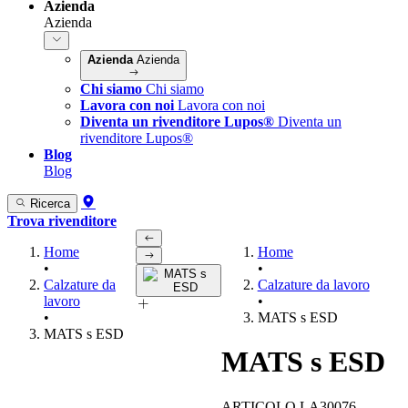
Azienda
Azienda
Azienda
Azienda
Chi siamo
Chi siamo
Lavora con noi
Lavora con noi
Diventa un rivenditore Lupos®
Diventa un
rivenditore Lupos®
Blog
Blog
Ricerca
Trova rivenditore
Home
Home
•
•
Calzature da
Calzature da lavoro
lavoro
•
•
MATS s ESD
MATS s ESD
MATS s ESD
ARTICOLO LA30076