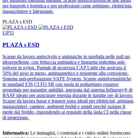
per garantire massima stabilità. Scarpe antinfortunistiche alte ideali
per trasporti e logistica e per professioni come artigiano, elettricista,
magazziniere e falegname.
PLAZA s ESD
UP55
PLAZA s ESD
Scarpe da lavoro antiscivolo e antistaiche in morbida pelle pull up,
idrorepellente, con fettuccia antistatica e linguetta imbottita anti-
polvere in nylon. Puntale di sicurezza CAP Light che assicura il
50% del peso in meno, antimagnetico e resistente alla corrosione.
Sistema anti-perforazione SAFE System. Scarpe antinfortunistiche
in standard S3S CI FO SR con suola in poliuretano espanso
progettata per garantire stabilità, integrata dal sistema Infinergy® di
BASF ideato per assicurare energia durante le lunghe ore di lavoro.
Scarpe da lavoro basse e leggere sono ideali per elettricisti, artigiani,
magazzinieri, cantiere, ambienti freddi e umidi perchè isolano il
piede dal freddo, rispondendo ai requisiti della sigla CI nella classe
di protezione.
Informativa:
Le immagini, i contenuti e i video online forniscono