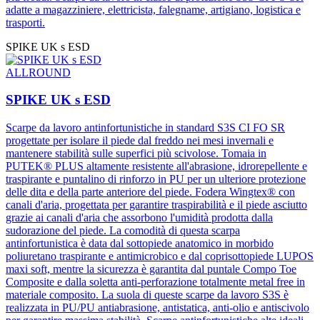
adatte a magazziniere, elettricista, falegname, artigiano, logistica e
trasporti.
SPIKE UK s ESD
ALLROUND
SPIKE UK s ESD
Scarpe da lavoro antinfortunistiche in standard S3S CI FO SR
progettate per isolare il piede dal freddo nei mesi invernali e
mantenere stabilità sulle superfici più scivolose. Tomaia in
PUTEK® PLUS altamente resistente all'abrasione, idrorepellente e
traspirante e puntalino di rinforzo in PU per un ulteriore protezione
delle dita e della parte anteriore del piede. Fodera Wingtex® con
canali d'aria, progettata per garantire traspirabilità e il piede asciutto
grazie ai canali d'aria che assorbono l'umidità prodotta dalla
sudorazione del piede. La comodità di questa scarpa
antinfortunistica è data dal sottopiede anatomico in morbido
poliuretano traspirante e antimicrobico e dal coprisottopiede LUPOS
maxi soft, mentre la sicurezza è garantita dal puntale Compo Toe
Composite e dalla soletta anti-perforazione totalmente metal free in
materiale composito. La suola di queste scarpe da lavoro S3S è
realizzata in PU/PU antiabrasione, antistatica, anti-olio e antiscivolo