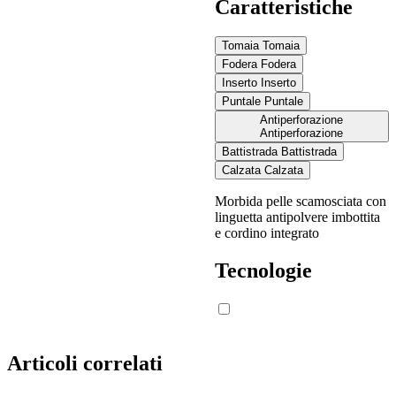
Caratteristiche
Valori misurati secondo i requisiti della norma EN ISO
Tomaia
Tomaia
20345:2022, con metodo di prova definito dalla EN 13287.
Fodera
Fodera
Inserto
Inserto
Puntale
Puntale
Condizioni
Antiperforazione
Simbolo di
Antiperforazione
richieste previste
LUPOS
marcatura (SR)
dalla norma
Battistrada
Battistrada
Calzata
Calzata
Morbida pelle scamosciata con
linguetta antipolvere imbottita
≥ 0,19
calzatura
e cordino integrato
inclinata verso il
Resistenza allo
0,27
scivolamento su
tacco di 7°
Tecnologie
piastrella in
ceramica con
≥ 0,22
calzatura
0,23
glicerina
inclinata verso la
punta di 7°
Articoli correlati