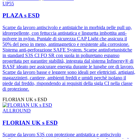
UP55
PLAZA s ESD
Scarpe da lavoro antiscivolo e antistaiche in morbida pelle pull up,
idrorepellente, con fettuccia antistatica e linguetta imbottita anti-
polvere in nylon. Puntale di sicurezza CAP Light che assicura il
50% del peso in meno, antimagnetico e resistente alla corrosione.
Sistema anti-perforazione SAFE System. Scarpe antinfortunistiche
in standard S3S CI FO SR con suola in poliuretano espanso
progettata per garantire stabilità, integrata dal sistema Infinergy® di
BASF ideato per assicurare energia durante le lunghe ore di lavoro.
Scarpe da lavoro basse e leggere sono ideali per elettricisti, artigiani,
magazzinieri, cantiere, ambienti freddi e umidi perchè isolano il
piede dal freddo, rispondendo ai requisiti della sigla CI nella classe
di protezione.
FLORIAN UK s ESD
ALLROUND
FLORIAN UK s ESD
Scarpe da lavoro S3S con protezione antistatica e antiscivolo