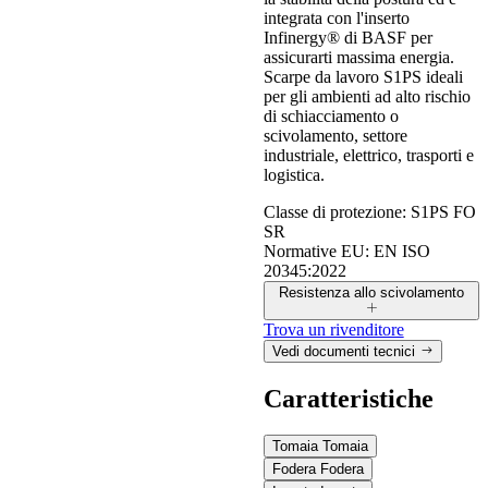
integrata con l'inserto
Infinergy® di BASF per
assicurarti massima energia.
Scarpe da lavoro S1PS ideali
per gli ambienti ad alto rischio
di schiacciamento o
scivolamento, settore
industriale, elettrico, trasporti e
logistica.
Classe di protezione:
S1PS FO
SR
Normative EU:
EN ISO
20345:2022
Resistenza allo scivolamento
Trova un rivenditore
Vedi documenti tecnici
Resistenza allo scivolamento
Caratteristiche
Valori misurati secondo i requisiti della norma EN ISO
Tomaia
Tomaia
20345:2022, con metodo di prova definito dalla EN 13287.
Fodera
Fodera