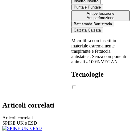
Inserto
Inserto
Puntale
Puntale
Condizioni
Antiperforazione
Simbolo di
Antiperforazione
richieste previste
LUPOS
marcatura (SR)
dalla norma
Battistrada
Battistrada
Calzata
Calzata
Microfibra con inserti in
materiale estremamente
≥ 0,19
calzatura
traspirante e fettuccia
inclinata verso il
Resistenza allo
antistatica. Senza componenti
0,28
scivolamento su
tacco di 7°
animali - 100% VEGAN
piastrella in
ceramica con
≥ 0,22
calzatura
0,32
Tecnologie
glicerina
inclinata verso la
punta di 7°
Articoli correlati
≥ 0,31
calzatura
inclinata verso il
Resistenza allo
0,38
Articoli correlati
scivolamento su
tacco di 7°
SPIKE UK s ESD
piastrella in
ceramica con
≥ 0,36
calzatura
0,42