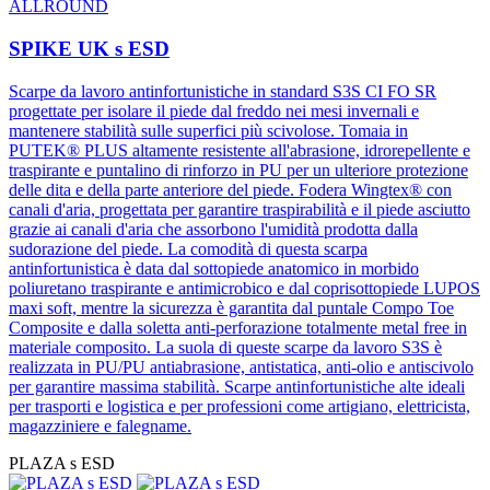
ALLROUND
acqua + NaLS
inclinata verso la
punta di 7°
SPIKE UK s ESD
Scarpe da lavoro antinfortunistiche in standard S3S CI FO SR
progettate per isolare il piede dal freddo nei mesi invernali e
mantenere stabilità sulle superfici più scivolose. Tomaia in
PUTEK® PLUS altamente resistente all'abrasione, idrorepellente e
traspirante e puntalino di rinforzo in PU per un ulteriore protezione
delle dita e della parte anteriore del piede. Fodera Wingtex® con
canali d'aria, progettata per garantire traspirabilità e il piede asciutto
grazie ai canali d'aria che assorbono l'umidità prodotta dalla
sudorazione del piede. La comodità di questa scarpa
antinfortunistica è data dal sottopiede anatomico in morbido
poliuretano traspirante e antimicrobico e dal coprisottopiede LUPOS
maxi soft, mentre la sicurezza è garantita dal puntale Compo Toe
Composite e dalla soletta anti-perforazione totalmente metal free in
materiale composito. La suola di queste scarpe da lavoro S3S è
realizzata in PU/PU antiabrasione, antistatica, anti-olio e antiscivolo
per garantire massima stabilità. Scarpe antinfortunistiche alte ideali
per trasporti e logistica e per professioni come artigiano, elettricista,
magazziniere e falegname.
PLAZA s ESD