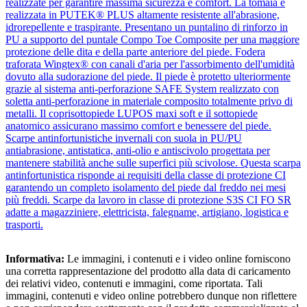
realizzate per garantire massima sicurezza e comfort. La tomaia è
realizzata in PUTEK® PLUS altamente resistente all'abrasione,
idrorepellente e traspirante. Presentano un puntalino di rinforzo in
PU a supporto del puntale Compo Toe Composite per una maggiore
protezione delle dita e della parte anteriore del piede. Fodera
traforata Wingtex® con canali d'aria per l'assorbimento dell'umidità
dovuto alla sudorazione del piede. Il piede è protetto ulteriormente
grazie al sistema anti-perforazione SAFE System realizzato con
soletta anti-perforazione in materiale composito totalmente privo di
metalli. Il coprisottopiede LUPOS maxi soft e il sottopiede
anatomico assicurano massimo comfort e benessere del piede.
Scarpe antinfortunistiche invernali con suola in PU/PU
antiabrasione, antistatica, anti-olio e antiscivolo progettata per
mantenere stabilità anche sulle superfici più scivolose. Questa scarpa
antinfortunistica risponde ai requisiti della classe di protezione CI
garantendo un completo isolamento del piede dal freddo nei mesi
più freddi. Scarpe da lavoro in classe di protezione S3S CI FO SR
adatte a magazziniere, elettricista, falegname, artigiano, logistica e
trasporti.
Informativa:
Le immagini, i contenuti e i video online forniscono
una corretta rappresentazione del prodotto alla data di caricamento
dei relativi video, contenuti e immagini, come riportata. Tali
immagini, contenuti e video online potrebbero dunque non riflettere